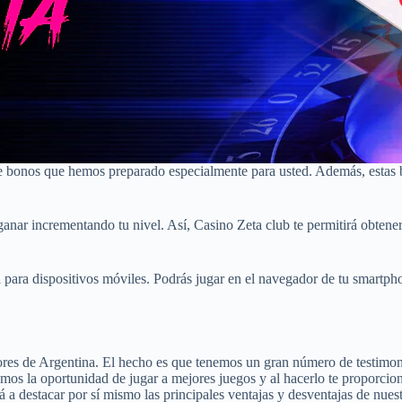
de bonos que hemos preparado especialmente para usted. Además, estas 
 ganar incrementando tu nivel. Así, Casino Zeta club te permitirá obten
para dispositivos móviles. Podrás jugar en el navegador de tu smartpho
res de Argentina. El hecho es que tenemos un gran número de testimonio
amos la oportunidad de jugar a mejores juegos y al hacerlo te proporcio
 a destacar por sí mismo las principales ventajas y desventajas de nues