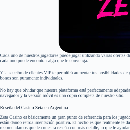
Cada uno de nuestros jugadores puede jugar utilizando varias ofertas 
cada uno puede encontrar algo que le convenga.
Y la sección de clientes VIP te permitirá aumentar tus posibilidades de
bonos son puramente individuales.
No hay que olvidar que nuestra plataforma está perfectamente adaptada 
navegador y la versión móvil es una copia completa de nuestro sitio.
Reseña del Casino Zeta en Argentina
Zeta Casino es básicamente un gran punto de referencia para los jugado
están dando retroalimentación positiva. El hecho es que realmente te d
recomendamos que lea nuestra reseña con más detalle, lo que le ayudará