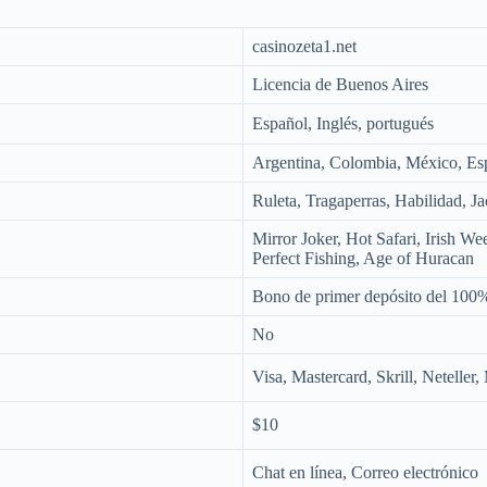
casinozeta1.net
Licencia de Buenos Aires
Español, Inglés, portugués
Argentina, Colombia, México, Es
Ruleta, Tragaperras, Habilidad, J
Mirror Joker, Hot Safari, Irish 
Perfect Fishing, Age of Huracan
Bono de primer depósito del 100%
No
Visa, Mastercard, Skrill, Neteller
$10
Chat en línea, Correo electrónico