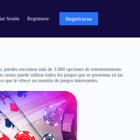
Registrarse
ciar Sesión
Registrarse
ar, puedes encontrar más de 3.000 opciones de entretenimiento
en casino puede utilizar todos los juegos que se presentan en las
vo que le ofrece un montón de juegos interesantes.