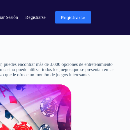
Registrarse
ciar Sesión
Registrarse
ar, puedes encontrar más de 3.000 opciones de entretenimiento
en casino puede utilizar todos los juegos que se presentan en las
vo que le ofrece un montón de juegos interesantes.