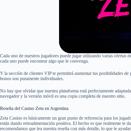
Cada uno de nuestros jugadores puede jugar utilizando varias ofertas 
cada uno puede encontrar algo que le convenga.
Y la sección de clientes VIP te permitirá aumentar tus posibilidades de
bonos son puramente individuales.
No hay que olvidar que nuestra plataforma está perfectamente adaptada 
navegador y la versión móvil es una copia completa de nuestro sitio.
Reseña del Casino Zeta en Argentina
Zeta Casino es básicamente un gran punto de referencia para los jugado
están dando retroalimentación positiva. El hecho es que realmente te d
recomendamos que lea nuestra reseña con más detalle, lo que le ayudará