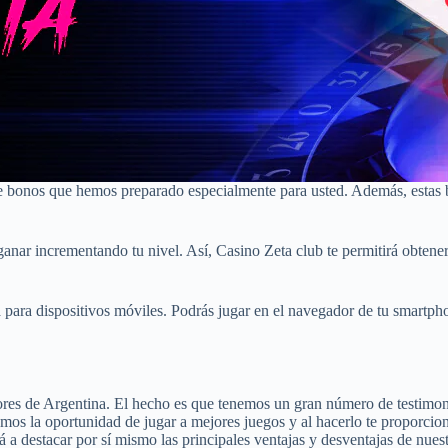
de bonos que hemos preparado especialmente para usted. Además, estas 
 ganar incrementando tu nivel. Así, Casino Zeta club te permitirá obten
para dispositivos móviles. Podrás jugar en el navegador de tu smartpho
res de Argentina. El hecho es que tenemos un gran número de testimonio
amos la oportunidad de jugar a mejores juegos y al hacerlo te proporcio
 a destacar por sí mismo las principales ventajas y desventajas de nues