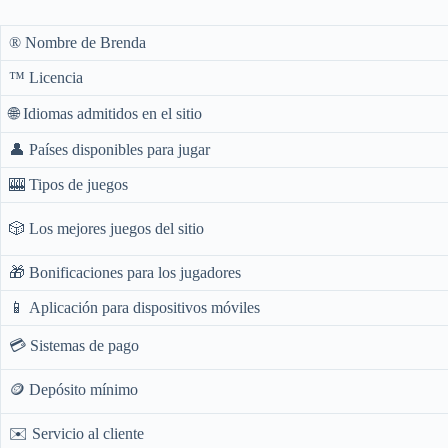
®️ Nombre de Brenda
™️ Licencia
🌐 Idiomas admitidos en el sitio
👤 Países disponibles para jugar
🎰 Tipos de juegos
🎲 Los mejores juegos del sitio
🎁 Bonificaciones para los jugadores
📱 Aplicación para dispositivos móviles
💳 Sistemas de pago
🪙 Depósito mínimo
✉️ Servicio al cliente