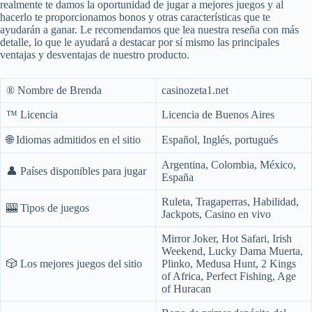
realmente te damos la oportunidad de jugar a mejores juegos y al
hacerlo te proporcionamos bonos y otras características que te
ayudarán a ganar. Le recomendamos que lea nuestra reseña con más
detalle, lo que le ayudará a destacar por sí mismo las principales
ventajas y desventajas de nuestro producto.
®️ Nombre de Brenda
casinozeta1.net
™️ Licencia
Licencia de Buenos Aires
🌐 Idiomas admitidos en el sitio
Español, Inglés, portugués
Argentina, Colombia, México,
👤 Países disponibles para jugar
España
Ruleta, Tragaperras, Habilidad,
🎰 Tipos de juegos
Jackpots, Casino en vivo
Mirror Joker, Hot Safari, Irish
Weekend, Lucky Dama Muerta,
🎲 Los mejores juegos del sitio
Plinko, Medusa Hunt, 2 Kings
of Africa, Perfect Fishing, Age
of Huracan