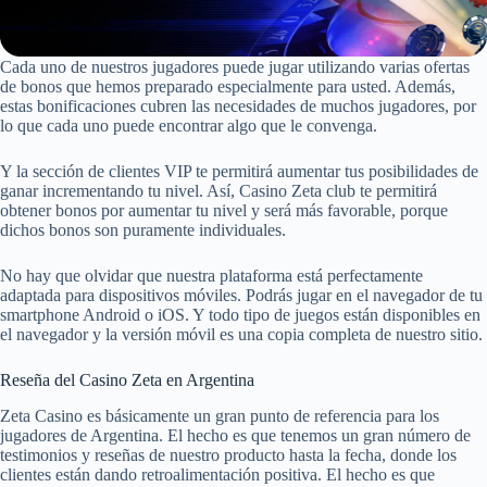
Cada uno de nuestros jugadores puede jugar utilizando varias ofertas
de bonos que hemos preparado especialmente para usted. Además,
estas bonificaciones cubren las necesidades de muchos jugadores, por
lo que cada uno puede encontrar algo que le convenga.
Y la sección de clientes VIP te permitirá aumentar tus posibilidades de
ganar incrementando tu nivel. Así, Casino Zeta club te permitirá
obtener bonos por aumentar tu nivel y será más favorable, porque
dichos bonos son puramente individuales.
No hay que olvidar que nuestra plataforma está perfectamente
adaptada para dispositivos móviles. Podrás jugar en el navegador de tu
smartphone Android o iOS. Y todo tipo de juegos están disponibles en
el navegador y la versión móvil es una copia completa de nuestro sitio.
Reseña del Casino Zeta en Argentina
Zeta Casino es básicamente un gran punto de referencia para los
jugadores de Argentina. El hecho es que tenemos un gran número de
testimonios y reseñas de nuestro producto hasta la fecha, donde los
clientes están dando retroalimentación positiva. El hecho es que