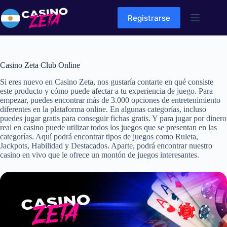
Skip
to
Registrarse
content
Casino Zeta Club Online
Si eres nuevo en Casino Zeta, nos gustaría contarte en qué consiste
este producto y cómo puede afectar a tu experiencia de juego. Para
empezar, puedes encontrar más de 3.000 opciones de entretenimiento
diferentes en la plataforma online. En algunas categorías, incluso
puedes jugar gratis para conseguir fichas gratis. Y para jugar por dinero
real en casino puede utilizar todos los juegos que se presentan en las
categorías. Aquí podrá encontrar tipos de juegos como Ruleta,
Jackpots, Habilidad y Destacados. Aparte, podrá encontrar nuestro
casino en vivo que le ofrece un montón de juegos interesantes.