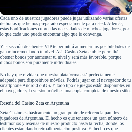
Cada uno de nuestros jugadores puede jugar utilizando varias ofertas
de bonos que hemos preparado especialmente para usted. Además,
estas bonificaciones cubren las necesidades de muchos jugadores, por
lo que cada uno puede encontrar algo que le convenga.
Y la sección de clientes VIP te permitirá aumentar tus posibilidades de
ganar incrementando tu nivel. Así, Casino Zeta club te permitirá
obtener bonos por aumentar tu nivel y será más favorable, porque
dichos bonos son puramente individuales.
No hay que olvidar que nuestra plataforma está perfectamente
adaptada para dispositivos móviles. Podrás jugar en el navegador de tu
smartphone Android o iOS. Y todo tipo de juegos están disponibles en
el navegador y la versión móvil es una copia completa de nuestro sitio.
Reseña del Casino Zeta en Argentina
Zeta Casino es básicamente un gran punto de referencia para los
jugadores de Argentina. El hecho es que tenemos un gran número de
testimonios y reseñas de nuestro producto hasta la fecha, donde los
clientes están dando retroalimentación positiva. El hecho es que