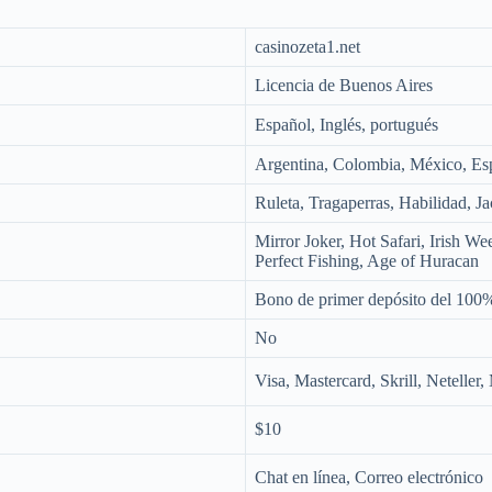
casinozeta1.net
Licencia de Buenos Aires
Español, Inglés, portugués
Argentina, Colombia, México, Es
Ruleta, Tragaperras, Habilidad, J
Mirror Joker, Hot Safari, Irish 
Perfect Fishing, Age of Huracan
Bono de primer depósito del 100%
No
Visa, Mastercard, Skrill, Neteller
$10
Chat en línea, Correo electrónico