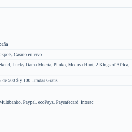
paña
ackpots, Casino en vivo
Weekend, Lucky Dama Muerta, Plinko, Medusa Hunt, 2 Kings of Africa,
 de 500 $ y 100 Tiradas Gratis
, Multibanko, Paypal, ecoPayz, Paysafecard, Interac