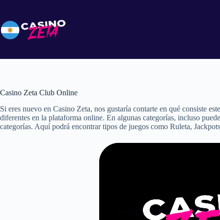
Skip
to
content
Casino Zeta Club Online
Si eres nuevo en Casino Zeta, nos gustaría contarte en qué consiste es
diferentes en la plataforma online. En algunas categorías, incluso puedes
categorías. Aquí podrá encontrar tipos de juegos como Ruleta, Jackpots