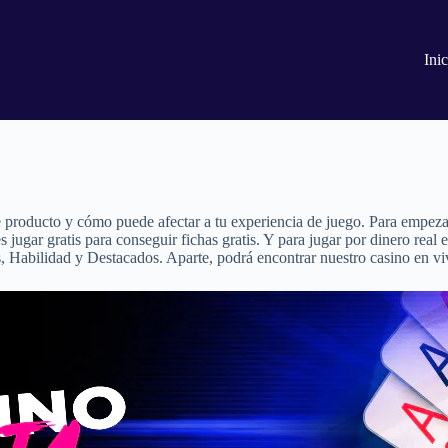
Ini
te producto y cómo puede afectar a tu experiencia de juego. Para empez
 jugar gratis para conseguir fichas gratis. Y para jugar por dinero real 
, Habilidad y Destacados. Aparte, podrá encontrar nuestro casino en vi