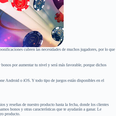
bonificaciones cubren las necesidades de muchos jugadores, por lo que
er bonos por aumentar tu nivel y será más favorable, porque dichos
ne Android o iOS. Y todo tipo de juegos están disponibles en el
s y reseñas de nuestro producto hasta la fecha, donde los clientes
namos bonos y otras características que te ayudarán a ganar. Le
tro producto.